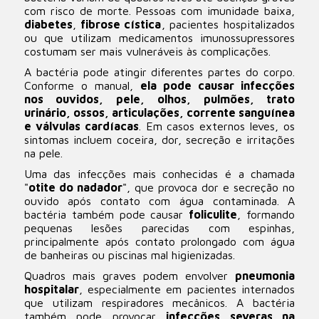
com risco de morte. Pessoas com imunidade baixa,
diabetes
,
fibrose cística
, pacientes hospitalizados
ou que utilizam medicamentos imunossupressores
costumam ser mais vulneráveis às complicações.
A bactéria pode atingir diferentes partes do corpo.
Conforme o manual,
ela pode causar infecções
nos ouvidos, pele, olhos, pulmões, trato
urinário, ossos, articulações, corrente sanguínea
e válvulas cardíacas
. Em casos externos leves, os
sintomas incluem coceira, dor, secreção e irritações
na pele.
Uma das infecções mais conhecidas é a chamada
"
otite do nadador
", que provoca dor e secreção no
ouvido após contato com água contaminada. A
bactéria também pode causar
foliculite
, formando
pequenas lesões parecidas com espinhas,
principalmente após contato prolongado com água
de banheiras ou piscinas mal higienizadas.
Quadros mais graves podem envolver
pneumonia
hospitalar
, especialmente em pacientes internados
que utilizam respiradores mecânicos. A bactéria
também pode provocar
infecções severas na