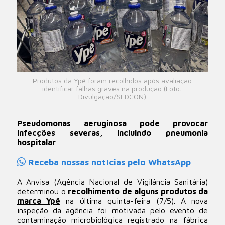
Produtos da Ypê foram recolhidos após avaliação
identificar falhas graves na produção (Foto:
Divulgação/SEDCON)
Pseudomonas aeruginosa pode provocar
infecções severas, incluindo pneumonia
hospitalar
Receba nossas notícias pelo WhatsApp
A Anvisa (Agência Nacional de Vigilância Sanitária)
determinou o
recolhimento de alguns produtos da
marca Ypê
na última quinta-feira (7/5). A nova
inspeção da agência foi motivada pelo evento de
contaminação microbiológica registrado na fábrica