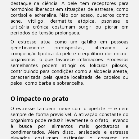
destaque na ciência. A pele tem receptores para
hormônios liberados em situações de estresse, como
cortisol e adrenalina. Não por acaso, quadros como
acne, vitiligo, dermatite atópica, psoríase e
urticária crônica costumam surgir ou piorar em
períodos de tensão prolongada.
O estresse atua como um gatilho em pessoas
geneticamente predispostas, alterando a
composição lipídica da pele e o equilíbrio dos micro-
organismos, o que favorece inflamações. Processos
semelhantes podem atingir os folículos pilosos,
contribuindo para condições como a alopecia areata,
caracterizada pela queda localizada de cabelos ou
pelos, como barba e sobrancelha.
O impacto no prato
O estresse também mexe com o apetite — e nem
sempre de forma previsível. A ativação constante do
organismo pode reduzir levemente o olfato, levando
à busca por alimentos mais gordurosos e
condimentados. Além disso, ansiedade e estresse
elevados costumam estimular o consumo de