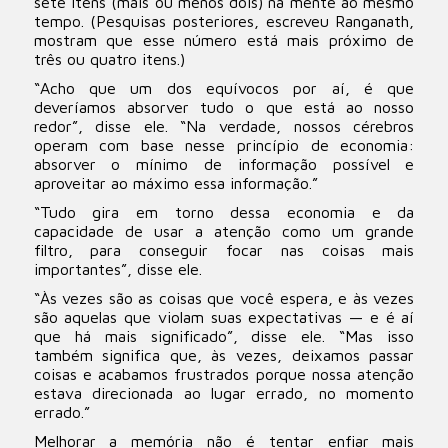
sete itens (mais ou menos dois) na mente ao mesmo
tempo. (Pesquisas posteriores, escreveu Ranganath,
mostram que esse número está mais próximo de
três ou quatro itens.)
“Acho que um dos equívocos por aí, é que
deveríamos absorver tudo o que está ao nosso
redor”, disse ele. “Na verdade, nossos cérebros
operam com base nesse princípio de economia:
absorver o mínimo de informação possível e
aproveitar ao máximo essa informação.”
“Tudo gira em torno dessa economia e da
capacidade de usar a atenção como um grande
filtro, para conseguir focar nas coisas mais
importantes”, disse ele.
“Às vezes são as coisas que você espera, e às vezes
são aquelas que violam suas expectativas — e é aí
que há mais significado”, disse ele. “Mas isso
também significa que, às vezes, deixamos passar
coisas e acabamos frustrados porque nossa atenção
estava direcionada ao lugar errado, no momento
errado.”
Melhorar a memória não é tentar enfiar mais