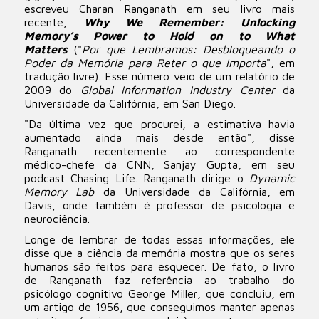
escreveu Charan Ranganath em seu livro mais
recente,
Why We Remember: Unlocking
Memory’s Power to Hold on to What
Matters
("
Por que Lembramos: Desbloqueando o
Poder da Memória para Reter o que Importa
", em
tradução livre). Esse número veio de um relatório de
2009 do
Global Information Industry Center
da
Universidade da Califórnia, em San Diego.
"Da última vez que procurei, a estimativa havia
aumentado ainda mais desde então", disse
Ranganath recentemente ao correspondente
médico-chefe da CNN, Sanjay Gupta, em seu
podcast Chasing Life. Ranganath dirige o
Dynamic
Memory Lab
da Universidade da Califórnia, em
Davis, onde também é professor de psicologia e
neurociência.
Longe de lembrar de todas essas informações, ele
disse que a ciência da memória mostra que os seres
humanos são feitos para esquecer. De fato, o livro
de Ranganath faz referência ao trabalho do
psicólogo cognitivo George Miller, que concluiu, em
um artigo de 1956, que conseguimos manter apenas